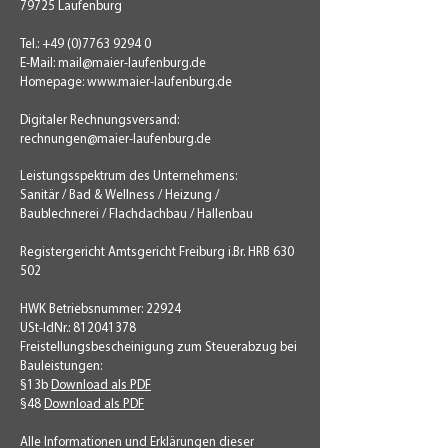
79725 Laufenburg
Tel.:
+49 (0)7763 9294 0
E-Mail:
mail@maier-laufenburg.de
Homepage:
www.maier-laufenburg.de
Digitaler Rechnungsversand:
rechnungen@maier-laufenburg.de
Leistungsspektrum des Unternehmens:
Sanitär / Bad & Wellness / Heizung /
Baublechnerei / Flachdachbau / Hallenbau
Registergericht Amtsgericht Freiburg i.Br. HRB 630
502
HWK Betriebsnummer: 22924
USt-IdNr.: 812041378
Freistellungsbescheinigung zum Steuerabzug bei
Bauleistungen:
§13b
Download als PDF
§48
Download als PDF
Alle Informationen und Erklärungen dieser