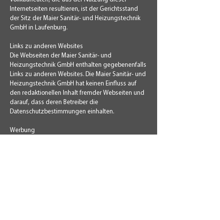
Internetseiten resultieren, ist der Gerichtsstand
der Sitz der Maier Sanitär- und Heizungstechnik
GmbH in Laufenburg.
Links zu anderen Websites
Die Webseiten der Maier Sanitär- und
Heizungstechnik GmbH enthalten gegebenenfalls
Links zu anderen Websites. Die Maier Sanitär- und
Heizungstechnik GmbH hat keinen Einfluss auf
den redaktionellen Inhalt fremder Webseiten und
darauf, dass deren Betreiber die
Datenschutzbestimmungen einhalten.
Werbung
Die Webseiten der Maier Sanitär- und
Heizungstechnik GmbH enthalten im Regelfall
keine Werbeflächen. Im gegenteiligen Fall erfolgt
die Auslieferung der Werbung über externe
AdServer. Die im Zusammenhang mit
Onlinewerbung erfassten Daten (AdImpressions,
AdKlicks) dienen ausschließlich der statistischen
Auswertung und zur Erstellung von Reportings an
Werbekunden. Dabei werden keine