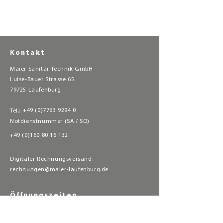
Kontakt
Maier Sanitär Technik GmbH
Luise-Bauer Strasse 65
79725 Laufenburg
​+49 (0)7763 9294 0​​​
Tel.:
Notdienstnummer (SA / SO)
+49 (0)160 80 16 132
Digitaler Rechnungsversand:
rechnungen@maier-laufenburg.de
Öffnungszeiten
Montag - Freitag
07.30 - 12.00 Uhr